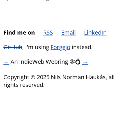
Find me on
RSS
Email
LinkedIn
GitHub
, I'm using
Forgejo
instead.
←
An IndieWeb Webring 🕸💍
→
Copyright © 2025 Nils Norman Haukås, all
rights reserved.