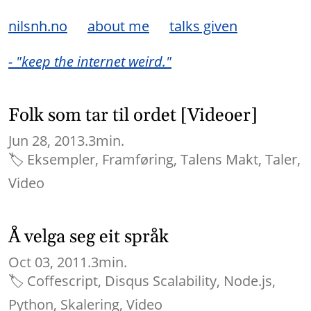
nilsnh.no
about me
talks given
- "keep the internet weird."
Folk som tar til ordet [Videoer]
Jun 28, 2013.
3min.
🏷
Eksempler
Framføring
Talens Makt
Taler
Video
Å velga seg eit språk
Oct 03, 2011.
3min.
🏷
Coffescript
Disqus Scalability
Node.js
Python
Skalering
Video