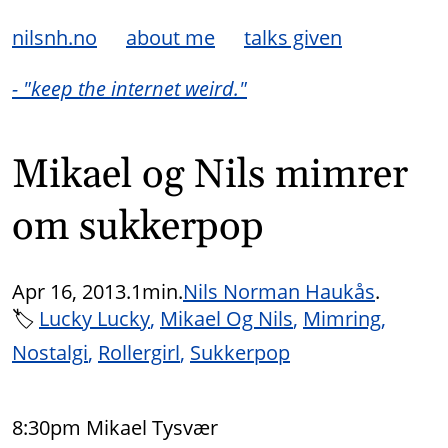
nilsnh.no
about me
talks given
- "keep the internet weird."
Mikael og Nils mimrer
om sukkerpop
Apr 16, 2013.
1min.
Nils Norman Haukås
.
🏷
Lucky Lucky
Mikael Og Nils
Mimring
Nostalgi
Rollergirl
Sukkerpop
8:30pm Mikael Tysvær