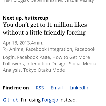
Teknologisk Determinisme
Virtual Reality
Next up, buttercup
You don’t get to 11 million likes
without a little friendly forcing
Apr 18, 2013.
4min.
🏷
Anime
Facebook Integration
Facebook
Login
Facebook Page
How to Get More
Followers
Interaction Design
Social Media
Analysis
Tokyo Otaku Mode
Find me on
RSS
Email
LinkedIn
GitHub
, I'm using
Forgejo
instead.