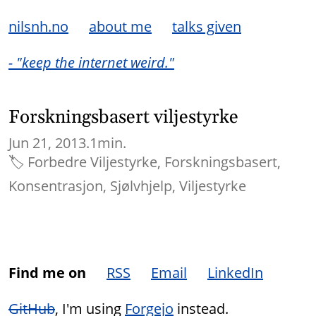
nilsnh.no
about me
talks given
- "keep the internet weird."
Forskningsbasert viljestyrke
Jun 21, 2013.
1min.
🏷
Forbedre Viljestyrke
Forskningsbasert
Konsentrasjon
Sjølvhjelp
Viljestyrke
Find me on
RSS
Email
LinkedIn
GitHub
, I'm using
Forgejo
instead.