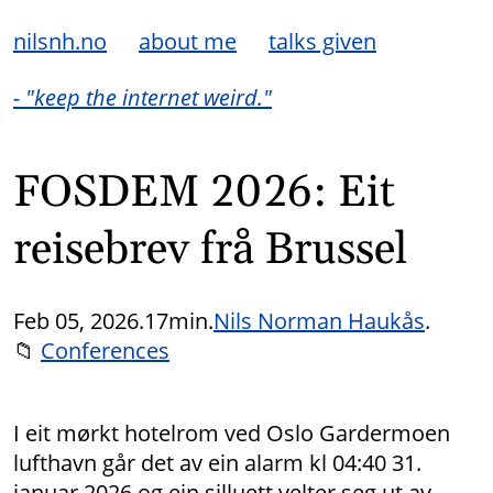
nilsnh.no
about me
talks given
- "keep the internet weird."
FOSDEM 2026: Eit
reisebrev frå Brussel
Feb 05, 2026.
17min.
Nils Norman Haukås
.
📁
Conferences
I eit mørkt hotelrom ved Oslo Gardermoen
lufthavn går det av ein alarm kl 04:40 31.
januar 2026 og ein silluett velter seg ut av