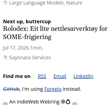
📁
Large Language Models
Nature
Next up, buttercup
Rolodex: Eit lite nettlesarverktøy for
SOME-frigjering
Jul 17, 2026.
1min.
📁
Sayonara Services
Find me on
RSS
Email
LinkedIn
GitHub
, I'm using
Forgejo
instead.
←
An IndieWeb Webring 🕸💍
→