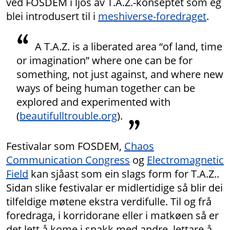
ved FOSDEM i ljos av T.A.Z.-konseptet som eg
blei introdusert til i
meshiverse-foredraget
.
A T.A.Z. is a liberated area “of land, time
or imagination” where one can be for
something, not just against, and where new
ways of being human together can be
explored and experimented with
(
beautifulltrouble.org
).
Festivalar som FOSDEM,
Chaos
Communication Congress
og
Electromagnetic
Field
kan sjåast som ein slags form for T.A.Z..
Sidan slike festivalar er midlertidige så blir dei
tilfeldige møtene ekstra verdifulle. Til og frå
foredraga, i korridorane eller i matkøen så er
det lett å kome i snakk med andre, lettare å