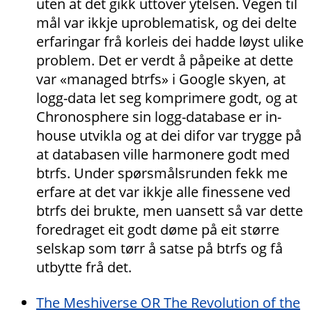
uten at det gikk uttover ytelsen. Vegen til
mål var ikkje uproblematisk, og dei delte
erfaringar frå korleis dei hadde løyst ulike
problem. Det er verdt å påpeike at dette
var «managed btrfs» i Google skyen, at
logg-data let seg komprimere godt, og at
Chronosphere sin logg-database er in-
house utvikla og at dei difor var trygge på
at databasen ville harmonere godt med
btrfs. Under spørsmålsrunden fekk me
erfare at det var ikkje alle finessene ved
btrfs dei brukte, men uansett så var dette
foredraget eit godt døme på eit større
selskap som tørr å satse på btrfs og få
utbytte frå det.
The Meshiverse OR The Revolution of the