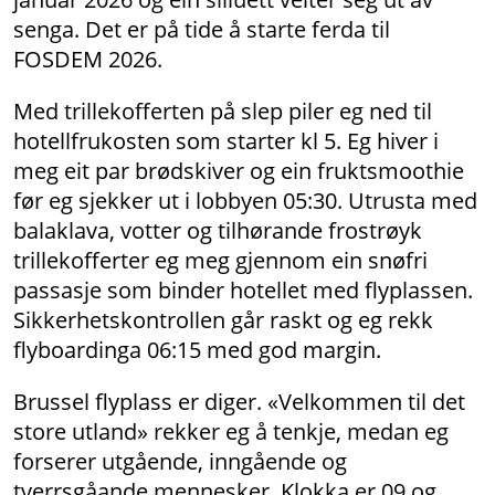
senga. Det er på tide å starte ferda til
FOSDEM 2026.
Med trillekofferten på slep piler eg ned til
hotellfrukosten som starter kl 5. Eg hiver i
meg eit par brødskiver og ein fruktsmoothie
før eg sjekker ut i lobbyen 05:30. Utrusta med
balaklava, votter og tilhørande frostrøyk
trillekofferter eg meg gjennom ein snøfri
passasje som binder hotellet med flyplassen.
Sikkerhetskontrollen går raskt og eg rekk
flyboardinga 06:15 med god margin.
Brussel flyplass er diger. «Velkommen til det
store utland» rekker eg å tenkje, medan eg
forserer utgående, inngående og
tverrsgåande mennesker. Klokka er 09 og