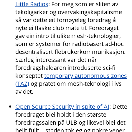
Little Radios
: For meg som er sliten av
tekoligarker og overvakingskapitalisme
så var dette eit fornøyeleg foredrag å
nyte ei flaske club mate til. Foredraget
gav ein intro til ulike mesh-teknologier,
som er systemer for radiobasert ad-hoc
desentralisert flebrukerkommunikasjon.
Særleg interessant var det når
foredragshaldaren introduserte sci-fi
konseptet
temporary autonomous zones
(TAZ)
og pratet om mesh-teknologi i lys
av det.
Open Source Security in spite of AI
: Dette
foredraget blei holdt i den største
foredragssalen på ULB og likevel blei det
heilt fullt. I staden tok eg og nokre vener