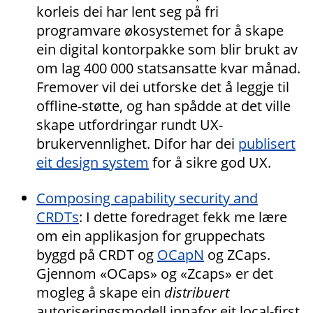
korleis dei har lent seg på fri
programvare økosystemet for å skape
ein digital kontorpakke som blir brukt av
om lag 400 000 statsansatte kvar månad.
Fremover vil dei utforske det å leggje til
offline-støtte, og han spådde at det ville
skape utfordringar rundt UX-
brukervennlighet. Difor har dei
publisert
eit design system
for å sikre god UX.
Composing capability security and
CRDTs
: I dette foredraget fekk me lære
om ein applikasjon for gruppechats
byggd på CRDT og
OCapN
og ZCaps.
Gjennom «OCaps» og «Zcaps» er det
mogleg å skape ein
distribuert
autoriseringsmodell innafor eit local-first