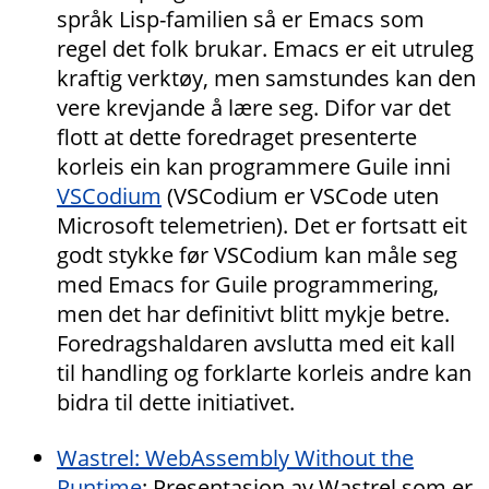
språk Lisp-familien så er Emacs som
regel det folk brukar. Emacs er eit utruleg
kraftig verktøy, men samstundes kan den
vere krevjande å lære seg. Difor var det
flott at dette foredraget presenterte
korleis ein kan programmere Guile inni
VSCodium
(VSCodium er VSCode uten
Microsoft telemetrien). Det er fortsatt eit
godt stykke før VSCodium kan måle seg
med Emacs for Guile programmering,
men det har definitivt blitt mykje betre.
Foredragshaldaren avslutta med eit kall
til handling og forklarte korleis andre kan
bidra til dette initiativet.
Wastrel: WebAssembly Without the
Runtime
: Presentasjon av Wastrel som er