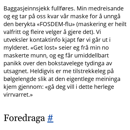
Baggasjeinnsjekk fullføres. Min medreisande
og eg tar på oss kvar vår maske for å unngå
den berykta «FOSDEM-flu» (maskering er heilt
valfritt og fleire velger å gjere det). Vi
utveksler kontaktinfo kjapt før vi går ut i
mylderet. «Get lost» seier eg frå min no
maskerte munn, og eg får umiddellbart
panikk over den bokstavelege tydinga av
utsagnet. Heldigvis er me tilstrekkeleg på
bølgelengde slik at den eigentlege meininga
kjem gjennom: «gå deg vill i dette herlege
virrvarret.»
Foredraga
#