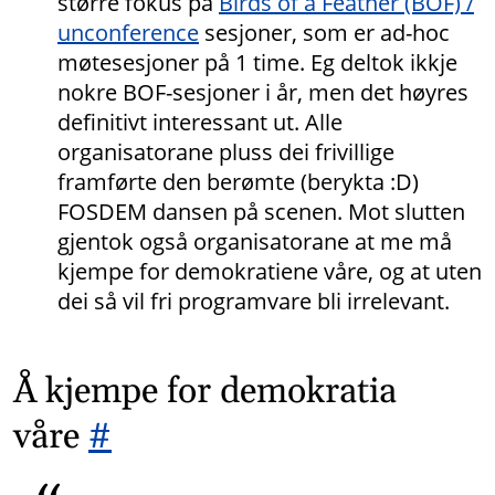
større fokus på
Birds of a Feather (BOF) /
unconference
sesjoner, som er ad-hoc
møtesesjoner på 1 time. Eg deltok ikkje
nokre BOF-sesjoner i år, men det høyres
definitivt interessant ut. Alle
organisatorane pluss dei frivillige
framførte den berømte (berykta :D)
FOSDEM dansen på scenen. Mot slutten
gjentok også organisatorane at me må
kjempe for demokratiene våre, og at uten
dei så vil fri programvare bli irrelevant.
Å kjempe for demokratia
våre
#