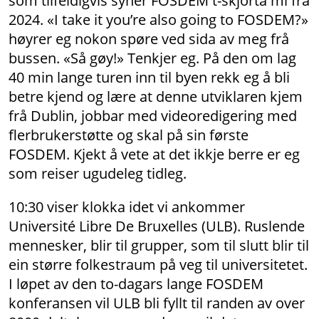
som tilfeldigvis syner FOSDEM t-skjorta mi frå
2024. «I take it you’re also going to FOSDEM?»
høyrer eg nokon spøre ved sida av meg frå
bussen. «Så gøy!» Tenkjer eg. På den om lag
40 min lange turen inn til byen rekk eg å bli
betre kjend og lære at denne utviklaren kjem
frå Dublin, jobbar med videoredigering med
flerbrukerstøtte og skal på sin første
FOSDEM. Kjekt å vete at det ikkje berre er eg
som reiser ugudeleg tidleg.
10:30 viser klokka idet vi ankommer
Université Libre De Bruxelles (ULB). Ruslende
mennesker, blir til grupper, som til slutt blir til
ein større folkestraum på veg til universitetet.
I løpet av den to-dagars lange FOSDEM
konferansen vil ULB bli fyllt til randen av over