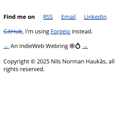
Find me on
RSS
Email
LinkedIn
GitHub
, I'm using
Forgejo
instead.
←
An IndieWeb Webring 🕸💍
→
Copyright © 2025 Nils Norman Haukås, all
rights reserved.