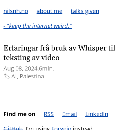
nilsnh.no
about me
talks given
- "keep the internet weird."
Erfaringar frå bruk av Whisper til
teksting av video
Aug 08, 2024.
6min.
🏷
AI
Palestina
Find me on
RSS
Email
LinkedIn
GitHub
, I'm using
Forgejo
instead.